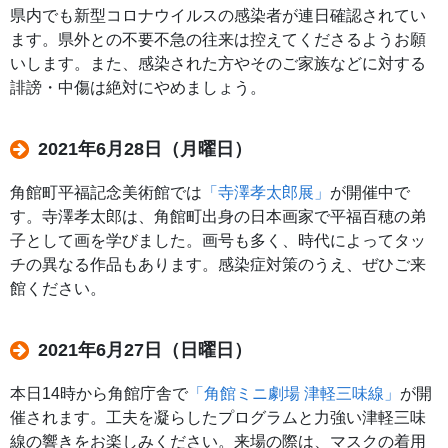
県内でも新型コロナウイルスの感染者が連日確認されてい
ます。県外との不要不急の往来は控えてくださるようお願
いします。また、感染された方やそのご家族などに対する
誹謗・中傷は絶対にやめましょう。
2021年6月28日（月曜日）
角館町平福記念美術館では
「寺澤孝太郎展」
が開催中で
す。寺澤孝太郎は、角館町出身の日本画家で平福百穂の弟
子として画を学びました。画号も多く、時代によってタッ
チの異なる作品もあります。感染症対策のうえ、ぜひご来
館ください。
2021年6月27日（日曜日）
本日14時から角館庁舎で
「角館ミニ劇場 津軽三味線」
が開
催されます。工夫を凝らしたプログラムと力強い津軽三味
線の響きをお楽しみください。来場の際は、マスクの着用