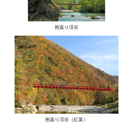
抱返り渓谷
抱返り渓谷（紅葉）