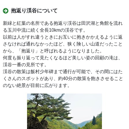
抱返り渓谷について
新緑と紅葉の名所である抱返り渓谷は田沢湖と角館を流れ
る玉川中流に続く全長10kmの渓谷です。
以前は人がすれ違うときにお互いに抱きかかえるように返
さなければ通れなかったほど、狭く険しい山道だったこと
から、「抱返り」と呼ばれるようになりました。
何度も振り返って見たくなるほど美しい姿の回顧の滝は、
渓谷一番の見所です。
渓谷の散策は飯村少年碑まで通行が可能で、その間にはた
くさんのスポットがあり、約40分の散策を飽きさせること
のない絶景が目前に広がります。