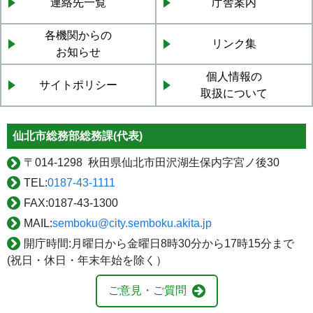
連絡先一覧
庁舎案内
各機関からの
リンク集
お知らせ
個人情報の
サイトポリシー
取扱について
仙北市総務部総務課(代表)
〒
014-1298 秋田県仙北市田沢湖生保内字宮ノ後30
TEL:
0187-43-1111
FAX:
0187-43-1300
MAIL:
semboku@city.semboku.akita.jp
開庁時間:
月曜日から金曜日8時30分から17時15分まで
(祝日・休日・年末年始を除く）
ご意見・ご質問