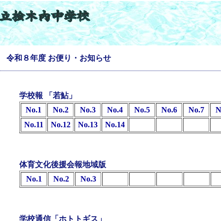
令和８年度 お便り・お知らせ
学校報 「若鮎」
No.1
No.2
No.3
No.4
No.5
No.6
No.7
N
No.11
No.12
No.13
No.14
体育文化後援会報地域版
No.1
No.2
No.3
学校通信「ホトトギス」