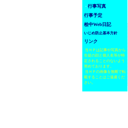
行事写真
行事予定
桧中Web日記
いじめ防止基本方針
リンク
当ＨＰは記事や写真から
生徒の顔と個人名等が特
定されることのないよう
努めております。
当ＨＰの画像を無断で転
載することはご遠慮くだ
さい。