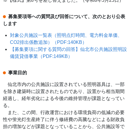
※【様式】第8号を差し替えました。（令和8年5月25日）
募集要項等への質問及び回答について、次のとおり公表
します
対象公共施設一覧表（照明点灯時間、電力料金単価、
CO2排出係数追加）（PDF:140KB）
【募集要項に関する質問の回答】仙北市公共施設照明設
備賃貸借事業（PDF:149KB）
事業目的
仙北市内の公共施設に設置されている照明器具は、一部
を除き建築時に設置されたものであり、設置から相当期間
経過し、経年劣化による今後の維持管理が課題となってい
る。
また、この間、行政運営における環境負荷の低減の必要
性や蛍光灯生産終了に伴う修繕費の高騰などによる財政負
担の増加などが課題となっていることから、公共施設等で