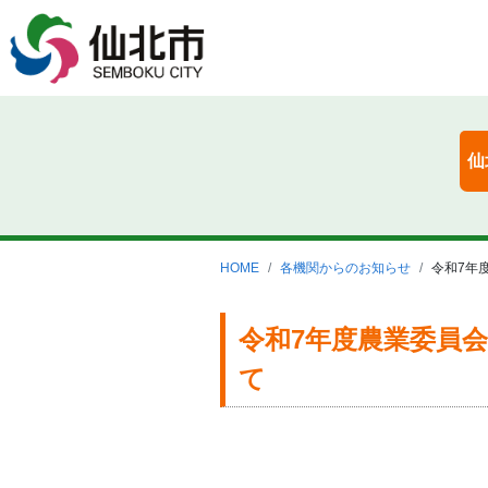
仙
HOME
各機関からのお知らせ
令和7年
令和7年度農業委員
て