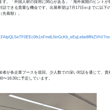
ます。「外国人材の採用に関心がある」「海外展開のヒントが
対話できる貴重な機会です。出展希望は7月17日㈮までに以下の
（先着順）。
/d/e/1FAIpQLSeTF0EEc0fx1nFmdLNnGcKb_eEqLebe8fINZVhV7n
加者が各企業ブースを巡回。少人数での深い対話を通じて、貴
30〜16:30に予定しています。