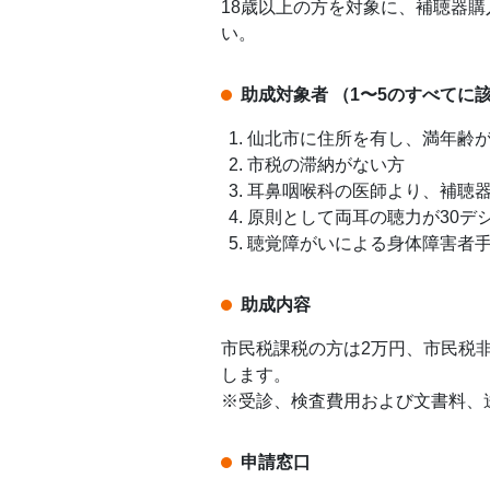
18歳以上の方を対象に、補聴器
い。
助成対象者 （1〜5のすべてに
仙北市に住所を有し、満年齢が
市税の滞納がない方
耳鼻咽喉科の医師より、補聴
原則として両耳の聴力が30デ
聴覚障がいによる身体障害者
助成内容
市民税課税の方は2万円、市民税非
します。
※受診、検査費用および文書料、
申請窓口