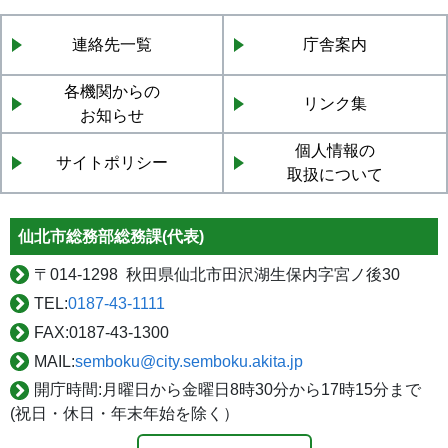
連絡先一覧
庁舎案内
各機関からの
リンク集
お知らせ
個人情報の
サイトポリシー
取扱について
仙北市総務部総務課(代表)
〒
014-1298 秋田県仙北市田沢湖生保内字宮ノ後30
TEL:
0187-43-1111
FAX:
0187-43-1300
MAIL:
semboku@city.semboku.akita.jp
開庁時間:
月曜日から金曜日8時30分から17時15分まで
(祝日・休日・年末年始を除く）