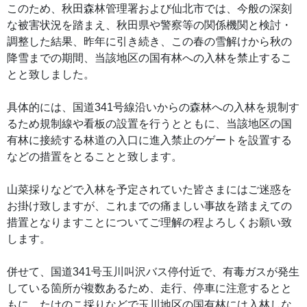
このため、秋田森林管理署および仙北市では、今般の深刻
な被害状況を踏まえ、秋田県や警察等の関係機関と検討・
調整した結果、昨年に引き続き、この春の雪解けから秋の
降雪までの期間、当該地区の国有林への入林を禁止するこ
とと致しました。
具体的には、国道341号線沿いからの森林への入林を規制す
るため規制線や看板の設置を行うとともに、当該地区の国
有林に接続する林道の入口に進入禁止のゲートを設置する
などの措置をとることと致します。
山菜採りなどで入林を予定されていた皆さまにはご迷惑を
お掛け致しますが、これまでの痛ましい事故を踏まえての
措置となりますことについてご理解の程よろしくお願い致
します。
併せて、国道341号玉川叫沢バス停付近で、有毒ガスが発生
している箇所が複数あるため、走行、停車に注意するとと
もに、たけのこ採りなどで玉川地区の国有林には入林しな