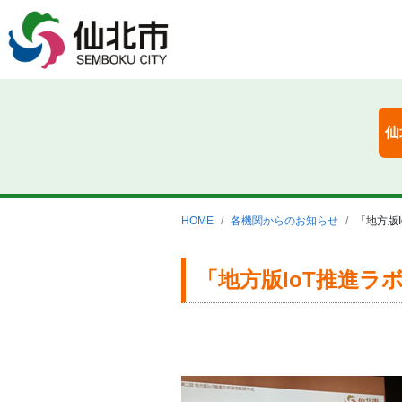
仙
HOME
各機関からのお知らせ
「地方版
「地方版IoT推進ラ