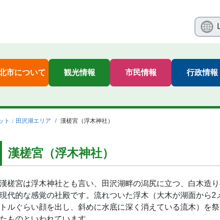
北市について
観光情報
市民情報
行政情報
ット：田沢湖エリア
漢槎宮（浮木神社）
漢槎宮（浮木神社）
漢槎宮は浮木神社とも言い、田沢湖畔の潟尻に立つ、白木造り
現代的な感覚の社殿です。流れついた浮木（大木が湖面から2
トルぐらい顔を出し、斜めに水底に深く消えている流木）を祭
たものといわれています。