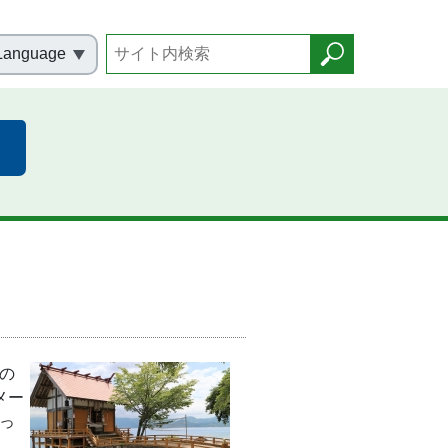
Language
の
メー
っ